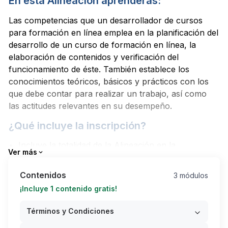
En esta Alineación aprenderás:
Las competencias que un desarrollador de cursos
para formación en línea emplea en la planificación del
desarrollo de un curso de formación en línea, la
elaboración de contenidos y verificación del
funcionamiento de éste. También establece los
conocimientos teóricos, básicos y prácticos con los
que debe contar para realizar un trabajo, así como
las actitudes relevantes en su desempeño.
¿Qué incluye la inscripción?
Incluye la totalidad de la Alineación en la
Ver más
plataforma.
Incluye todos los productos/documentos y
Contenidos
3 módulos
requerimientos.
¡Incluye 1 contenido gratis!
Asesoría en todo tu proceso.
Términos y Condiciones
Detalles del Estándar de Competencias