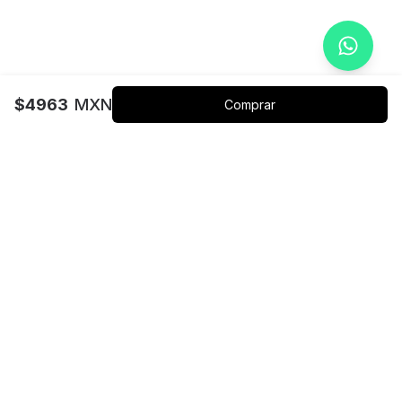
$
4963
MXN
Comprar
Más productos relacionados
Curso de Implementación de la
Curso
NOM035-STPS
$
199
MXN
CURSO DE POWERPOINT
Curso